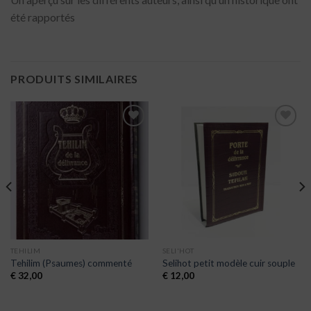
été rapportés
PRODUITS SIMILAIRES
Ajouter
Ajouter
à la liste
à la liste
de
de
souhaits
souhaits
TEHILIM
SELI'HOT
Tehilim (Psaumes) commenté
Selihot petit modèle cuir souple
€
32,00
€
12,00