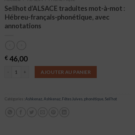
Selihot d’ALSACE traduites mot-à-mot :
Hébreu-français-phonétique, avec
annotations
46,00
€
quantité de Selihot d'ALSACE traduites mot-à-mot : Hébreu-fr
AJOUTER AU PANIER
Catégories :
Ashkenaz
,
Ashkenaz
,
Fêtes Juives
,
phonétique
,
Seli'hot