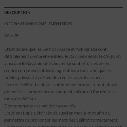
DESCRIPTION
INFORMATIONS COMPLÉMENTAIRES
AVIS (0)
Etant donné que les Sélih’ot Alsace et Achkénaze sont
difficilement compréhensibles, le Rav Gabriel BENZAQUEN
ainsi que le Rav Shimon Schuster se sont efforcés de les
rendre compréhensibles et agréables à tous, afin que les
fidèles puissent à présent les réciter avec leur coeur.
Livre de Sélih’ot traduites entièrement en mot-à-mot afin de
pouvoir les comprendre au moment-même où l’on récite les
mots des Sélih’ot.
Des commentaires ont été rapportés.
Un phonétique a été rajouté aussi en mot-à-mot afin de
permettre de prononcer les mots des Sélih’ot correctement.
Un aperçu sur les différents auteurs, ainsi qu’un historique ont