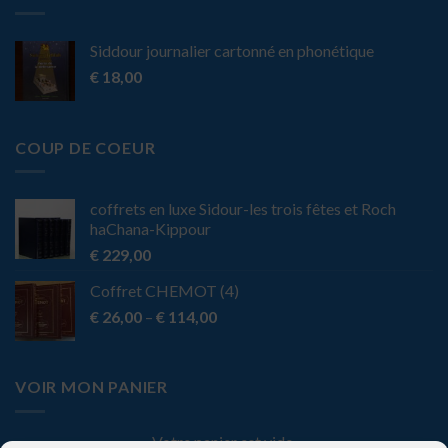
Siddour journalier cartonné en phonétique
€
18,00
COUP DE COEUR
coffrets en luxe Sidour-les trois fêtes et Roch
haChana-Kippour
€
229,00
Coffret CHEMOT (4)
€
26,00
–
€
114,00
VOIR MON PANIER
Votre panier est vide.