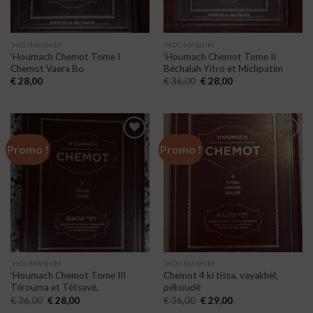
'HOUMASHIM
'HOUMASHIM
‘Houmach Chemot Tome I
‘Houmach Chemot Tome II
Chemot Vaera Bo
Béchalah Yitro et Michpatim
€
28,00
€
36,00
€
28,00
Promo !
Promo !
Ajouter
Ajouter
à la liste
à la liste
de
de
souhaits
souhaits
'HOUMASHIM
'HOUMASHIM
‘Houmach Chemot Tome III
Chemot 4 ki tissa, vayakhèl,
Térouma et Tétsavé,
pékoudé
€
36,00
€
28,00
€
36,00
€
29,00