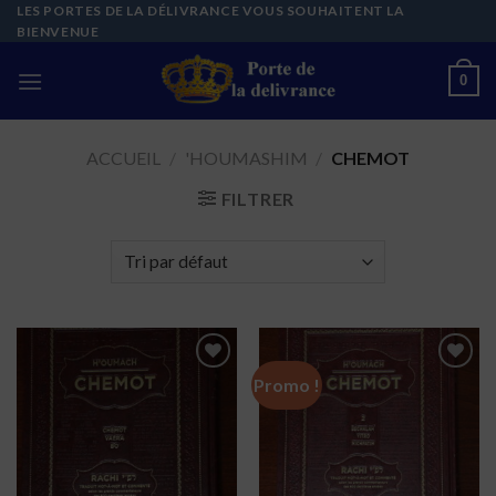
Skip
LES PORTES DE LA DÉLIVRANCE VOUS SOUHAITENT LA
BIENVENUE
to
content
0
ACCUEIL
/
'HOUMASHIM
/
CHEMOT
FILTRER
Promo !
Ajouter
Ajouter
à la liste
à la liste
de
de
souhaits
souhaits