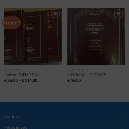
Promo !
Ajouter
Ajouter
à la liste
à la liste
de
de
souhaits
souhaits
'HOUMASHIM
'HOUMASHIM
Coffret CHEMOT (4)
H’OUMACH CHÉMOT
€
26,00
–
€
114,00
€
46,00
Siddour
Fêtes juives