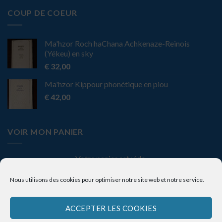
COUP DE COEUR
Ma'hzor Roch haChana Achkenaze-Reinois
(Yékeu) en sky
€
32,00
Ma'hzor Kippour phonétique en piou
€
42,00
VOIR MON PANIER
Votre panier est vide.
Nous utilisons des cookies pour optimiser notre site web et notre service.
ACCEPTER LES COOKIES
Copyright 2026 ©
Les Portes de la La Délivrance
Site réalisé par