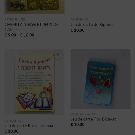
FÊTES JUIVES
ASHKENAZ
CHEMITA שמיטה ET JEUX DE
Jeu de carte de Kippour
CARTE
€
10,00
€
9,00
–
€
16,00
Ajouter
Ajouter
à la liste
à la liste
de
de
souhaits
souhaits
COUP DE CŒUR
Jeu de carte Tou Bichvat
ASHKENAZ
€
10,00
Jeu de carte Rosh Hashana
€
10,00