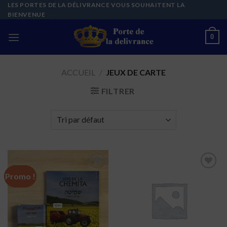
Skip
LES PORTES DE LA DÉLIVRANCE VOUS SOUHAITENT LA
BIENVENUE
to
content
0
ACCUEIL
/
JEUX DE CARTE
FILTRER
Promo !
Ajouter
Ajouter
à la liste
à la liste
de
de
souhaits
souhaits