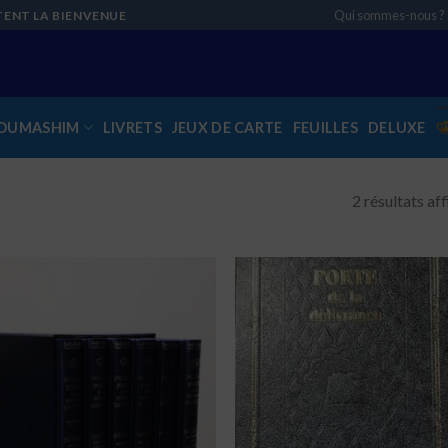
Qui sommes-nous ?
TENT LA BIENVENUE
OUMASHIM
LIVRETS
JEUX DE CARTE
FEUILLES
DELUXE
2 résultats af
Ajouter
Ajou
à la liste
à la 
de
d
souhaits
souh