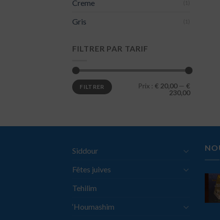
Creme
(1)
Gris
(1)
FILTRER PAR TARIF
Prix :
€ 20,00
—
€
FILTRER
230,00
NO
Siddour
Fêtes juives
Tehilim
‘Houmashim