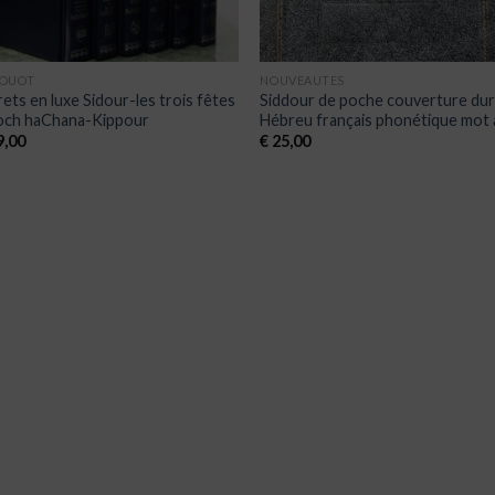
OUOT
NOUVEAUTES
rets en luxe Sidour-les trois fêtes
Siddour de poche couverture du
och haChana-Kippour
Hébreu français phonétique mot
,00
€
25,00