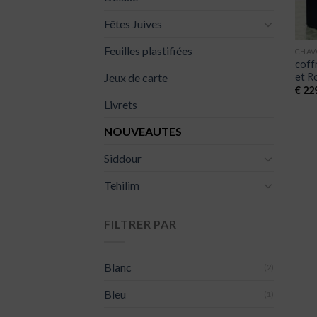
Fêtes Juives
Feuilles plastifiées
CHAV
coff
et R
Jeux de carte
€
229
Livrets
NOUVEAUTES
Siddour
Tehilim
FILTRER PAR
Blanc
(2)
Bleu
(1)