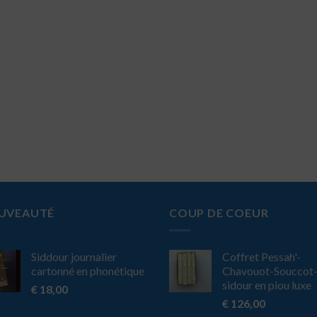
UVEAUTÉ
COUP DE COEUR
Siddour journalier
Coffret Pessah'-
cartonné en phonétique
Chavouot-Souccot
sidour en piou luxe
€
18,00
€
126,00