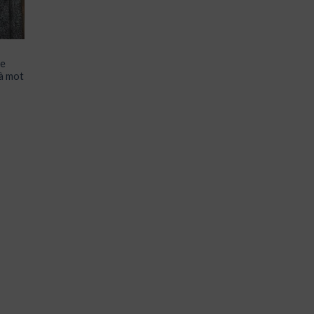
re
 à mot