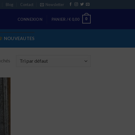
Blog
Contact
Newsletter
0
CONNEXION
PANIER /
€
0,00
NOUVEAUTES
fichés
ter
liste
e
aits