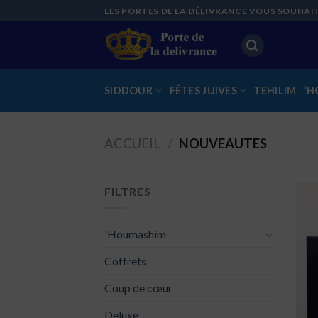
Skip
LES PORTES DE LA DÉLIVRANCE VOUS SOUHAI
to
content
SIDDOUR
FÊTES JUIVES
TEHILIM
‘H
ACCUEIL
/
NOUVEAUTES
FILTRES
'Houmashim
Coffrets
Coup de cœur
Deluxe