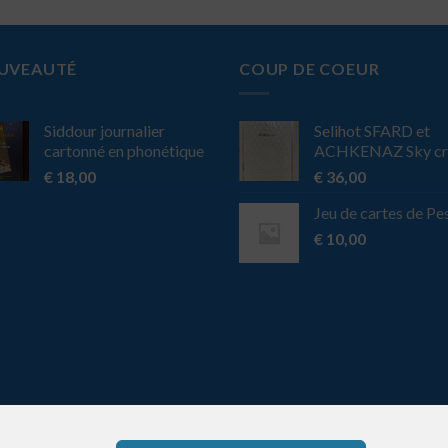
UVEAUTÉ
COUP DE COEUR
Siddour journalier
Selihot SFARD et
cartonné en phonétique
ACHKENAZ Sky c
€
18,00
€
36,00
Jeu de cartes de Pe
€
10,00
ance
Site réalisé par Optim'Web