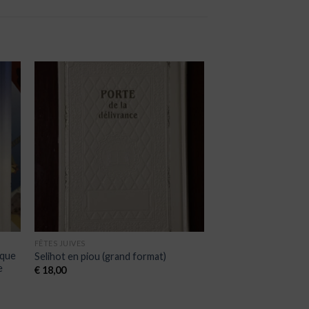
ter
Ajouter
iste
à la liste
de
its
souhaits
FÊTES JUIVES
ique
Selihot en piou (grand format)
e
€
18,00