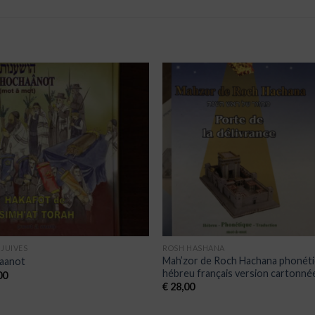
Ajouter
Ajou
à la liste
à la l
de
de
souhaits
souha
 JUIVES
ROSH HASHANA
Mah’zor de Roch Hachana phonét
aanot
hébreu français version cartonné
00
€
28,00