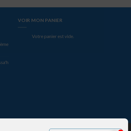
VOIR MON PANIER
Votre panier est vide.
rème
ssa'h