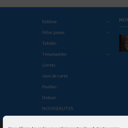
NO
Siddour
Fêtes juives
Tehilim
‘Houmashim
Livrets
Jeux de carte
Feuilles
Deluxe
NOUVEAUTES
Copyright 2026 ©
Les Portes de la La Délivr