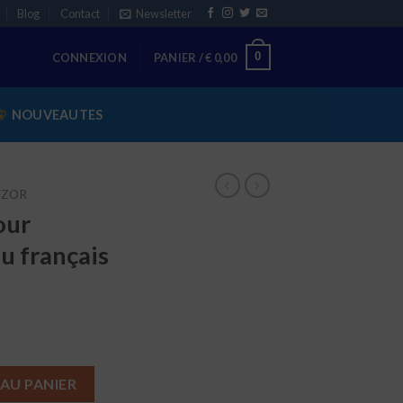
Blog
Contact
Newsletter
0
CONNEXION
PANIER /
€
0,00
NOUVEAUTES
HZOR
our
u français
é
r traduction hébreu français version cartonné
AU PANIER