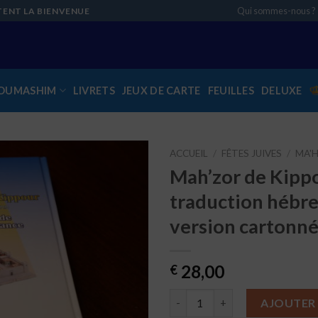
Qui sommes-nous ?
TENT LA BIENVENUE
OUMASHIM
LIVRETS
JEUX DE CARTE
FEUILLES
DELUXE
ACCUEIL
/
FÊTES JUIVES
/
MA'
Mah’zor de Kipp
Ajouter
traduction hébre
à la liste
de
version cartonn
souhaits
28,00
€
quantité de Mah'zor de Kippou
AJOUTER 