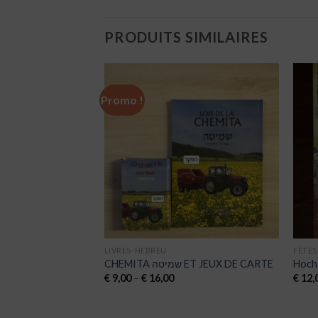
PRODUITS SIMILAIRES
Promo !
Ajouter
Ajouter
à la liste
à la liste
de
de
souhaits
souhaits
LIVRES-HEBREU
FÊTES
 traduites mot-à-
CHEMITA שמיטה ET JEUX DE CARTE
Hoch
çais-phonétique,
€
9,00
–
€
16,00
€
12,