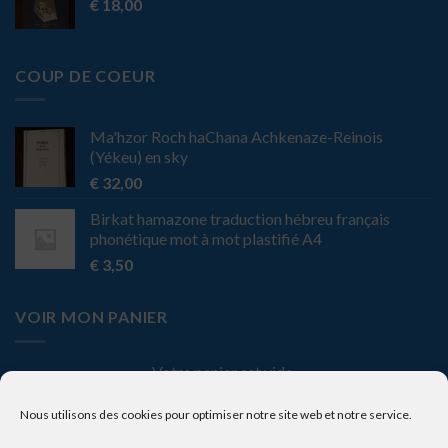
€
18,00
COUP DE COEUR
Ma'hzor Roch haChana Achkenaze-Reinois
(Yékeu) en sky
€
32,00
Birkat hamazone traduction hébreu français
phonétique mot à mot plastifié A4
€
3,50
VOIR MON PANIER
Votre panier est vide.
Nous utilisons des cookies pour optimiser notre site web et notre service.