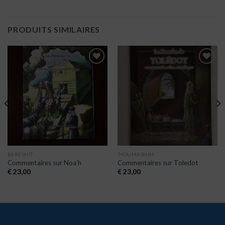
PRODUITS SIMILAIRES
Ajouter
Ajouter
à la liste
à la liste
de
de
souhaits
souhaits
BERESHIT
'HOUMASHIM
Commentaires sur Noa’h
Commentaires sur Toledot
€
23,00
€
23,00