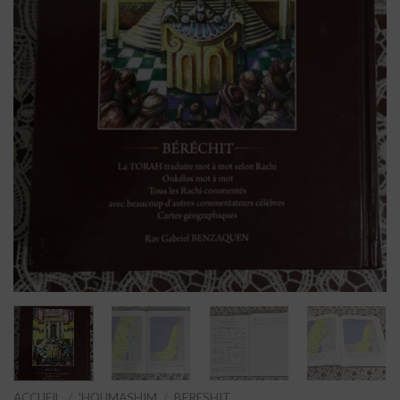
ACCUEIL
/
'HOUMASHIM
/
BERESHIT