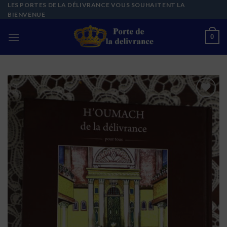
Skip
LES PORTES DE LA DÉLIVRANCE VOUS SOUHAITENT LA
BIENVENUE
to
content
0
Ajouter
à la liste
de
souhaits