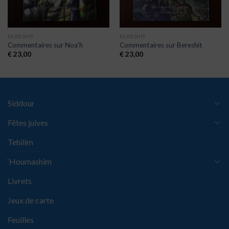
BERESHIT
BERESHIT
Commentaires sur Noa’h
Commentaires sur Bereshit
€
23,00
€
23,00
Siddour
Fêtes juives
Tehilim
‘Houmashim
Livrets
Jeux de carte
Feuilles