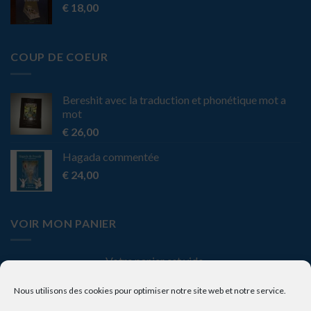
€
18,00
COUP DE COEUR
Bereshit avec la traduction et phonétique mot a
mot
€
26,00
Hagada commentée
€
24,00
VOIR MON PANIER
Votre panier est vide.
Nous utilisons des cookies pour optimiser notre site web et notre service.